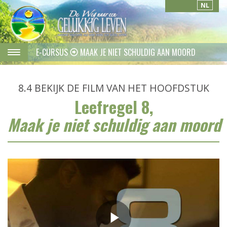
NL
E-CURSUS
MAAK JE NIET SCHULDIG AAN MOORD
8.4
BEKIJK DE FILM VAN HET HOOFDSTUK
Leefregel 8,
Maak je niet schuldig aan moord