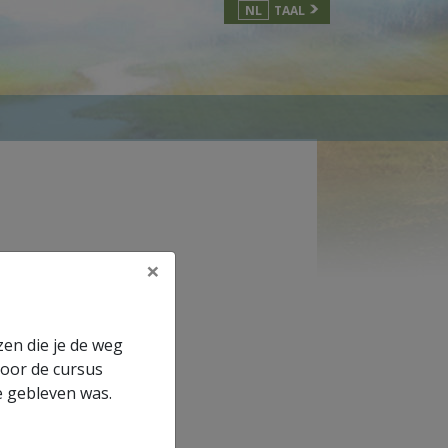
NL
TAAL
×
elukkig Leven
t hoofdstuk
zen die je de weg
door de cursus
e gebleven was.