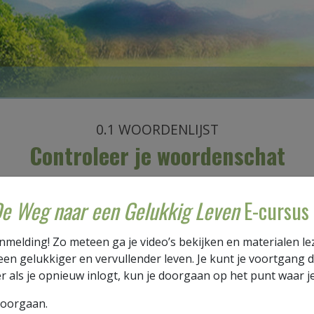
0.1
WOORDENLIJST
Controleer je woordenschat
e Weg naar een Gelukkig Leven
E-cursus
et lezen van het inleidende hoofdstuk van het
Weg naar een G
 voor je begint je begrip van de volgende woorden die in di
nmelding! Zo meteen ga je video’s bekijken en materialen le
 een gelukkiger en vervullender leven. Je kunt je voortgang 
rd
chaotisch
betekent:
er als je opnieuw inlogt, kun je doorgaan op het punt waar j
Doorgaan.
 voorzichtig zijn om zo pijn of gevaar te vermijden