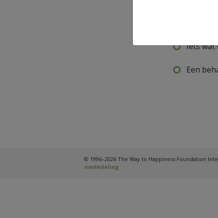
De krach
Iets wat
Een beha
© 1996–2026 The Way to Happiness Foundation Inte
mededeling