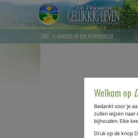
E-CURSUS
EEN INTRODUCTIE
Welkom op
D
Je eerste stap is h
boekje. Controleer
Bedankt voor je aa
voorkomen:
zullen wijzen naar
Het woo
bijhouden. Elke ke
Druk op de knop 
Heel erg