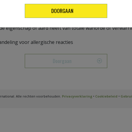
DOORGAAN
t van een geluidsgolf
 de eigenschap of aard heeft van totale wanorde of verwarr
ndeling voor allergische reacties
Doorgaan
rnational. Alle rechten voorbehouden.
Privacyverklaring
•
Cookiebeleid
•
Gebru