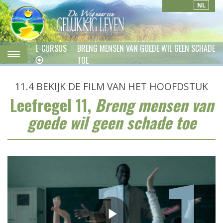
NL
E-CURSUS
BRENG MENSEN VAN GOEDE WIL GEEN SCHADE
TOE
11.4
BEKIJK DE FILM VAN HET HOOFDSTUK
Leefregel 11,
Breng mensen van
goede wil geen schade toe