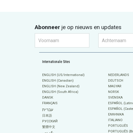
Abonneer
je op nieuws en updates
Internationale Sites
ENGLISH (US/International)
NEDERLANDS
ENGLISH (Canadian)
DEUTSCH
ENGLISH (New Zealand)
MAGYAR
ENGLISH (South Africa)
NORSK
DANSK
SVENSKA
FRANÇAIS
ESPAÑOL (Latin
ESPAÑOL (Caste
עברית
ΕΛΛΗΝΙΚA
日本語
ITALIANO
РУССКИЙ
PORTUGUÊS
繁體中文
عربي
PORTUGUÊS (Bra