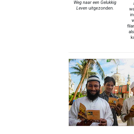
Weg naar een Gelukkig
Leven
uitgezonden.
wa
i
w
fil
al
k