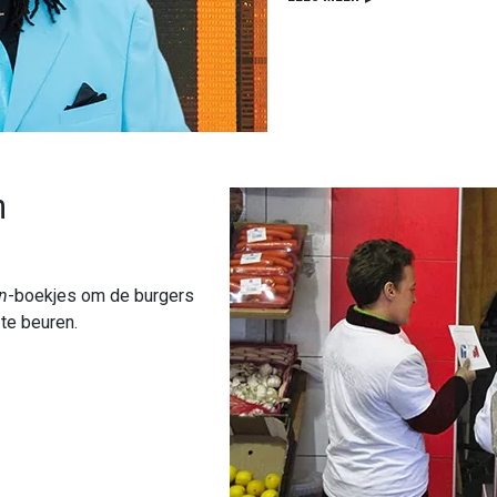
n
n
-boekjes om de burgers
te beuren.