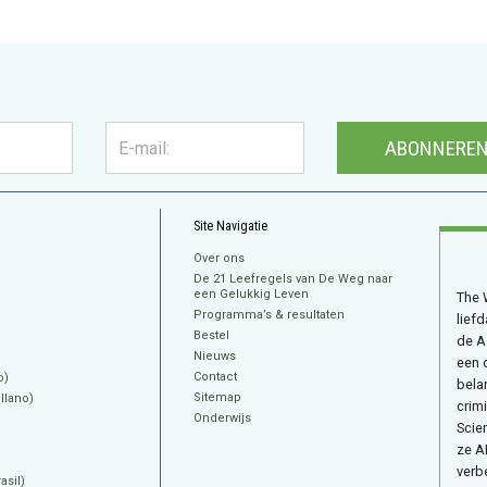
ABONNERE
Site Navigatie
Over ons
De 21 Leefregels van De Weg naar
een Gelukkig Leven
The 
Programma’s & resultaten
lief
Bestel
de A
Nieuws
een 
Contact
o)
bela
Sitemap
llano)
crimi
Onderwijs
Scie
ze A
verb
sil)