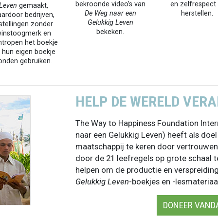
bekroonde video’s van
en zelfrespect 
Leven
gemaakt,
De Weg naar een
herstellen.
ardoor bedrijven,
Gelukkig Leven
nstellingen zonder
bekeken.
instoogmerk en
antropen het boekje
s hun eigen boekje
onden gebruiken.
HELP DE WERELD VER
The Way to Happiness Foundation Inter
naar een Gelukkig Leven) heeft als doel
maatschappij te keren door vertrouwen e
door de 21 leefregels op grote schaal t
helpen om de productie en verspreidin
Gelukkig Leven
-boekjes en -lesmateriaa
DONEER VAND