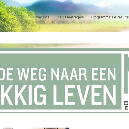
Over ons
De 21 leefregels
Programma’s & resulta