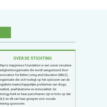
N
OVER DE STICHTING
Way to Happiness Foundation is een zuiver seculiere
dadigheids­organisatie die wordt aangestuurd door
ssociation for Better Living and Education (ABLE),
organisatie die zich toelegt op het oplossen van de
ngrijkste maatschappelijke problemen van drugs,
naliteit, analfabetisme en immoraliteit. De
ntology Kerk en haar parochianen zijn er trots op dat
BLE en elk van haar groepen voor sociale
etering sponsoren.