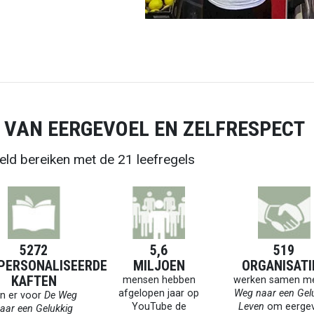
 VAN EERGEVOEL EN ZELFRESPECT
eld bereiken met de 21 leefregels
5272
5,6
519
PERSONALISEERDE
MILJOEN
ORGANISATI
KAFTEN
mensen hebben
werken samen m
afgelopen jaar op
Weg naar een Gel
jn er voor
De Weg
YouTube de
Leven
om eergev
aar een Gelukkig