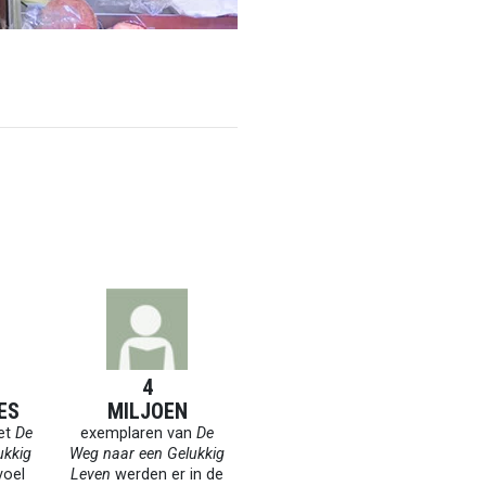
4
ES
MILJOEN
et
De
exemplaren van
De
ukkig
Weg naar een Gelukkig
oel
Leven
werden er in de