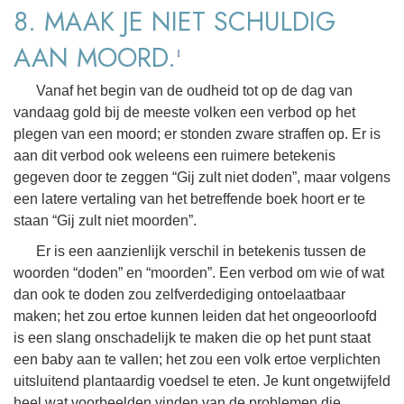
8. MAAK JE NIET SCHULDIG
AAN MOORD.
1
Vanaf het begin van de oudheid tot op de dag van
vandaag gold bij de meeste volken een verbod op het
plegen van een moord; er stonden zware straffen op. Er is
aan dit verbod ook weleens een ruimere betekenis
gegeven door te zeggen “Gij zult niet doden”, maar volgens
een latere vertaling van het betreffende boek hoort er te
staan “Gij zult niet moorden”.
Er is een aanzienlijk verschil in betekenis tussen de
woorden “doden” en “moorden”. Een verbod om wie of wat
dan ook te doden zou zelfverdediging ontoelaatbaar
maken; het zou ertoe kunnen leiden dat het ongeoorloofd
is een slang onschadelijk te maken die op het punt staat
een baby aan te vallen; het zou een volk ertoe verplichten
uitsluitend plantaardig voedsel te eten. Je kunt ongetwijfeld
heel wat voorbeelden vinden van de problemen die