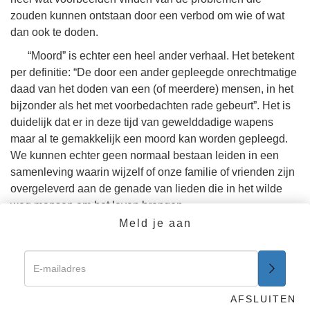
zouden kunnen ontstaan door een verbod om wie of wat
dan ook te doden.
“Moord” is echter een heel ander verhaal. Het betekent
per definitie: “De door een ander gepleegde onrechtmatige
daad van het doden van een (of meerdere) mensen, in het
bijzonder als het met voorbedachten rade gebeurt”. Het is
duidelijk dat er in deze tijd van gewelddadige wapens
maar al te gemakkelijk een moord kan worden gepleegd.
We kunnen echter geen normaal bestaan leiden in een
samenleving waarin wijzelf of onze familie of vrienden zijn
overgeleverd aan de genade van lieden die in het wilde
weg mensen om het leven brengen.
Meld je aan
Terecht wordt in de samenleving de hoogste prioriteit
gegeven aan het voorkómen en bestraffen van moord.
Er zijn domme, kwaadwillige en krankzinnige mensen
die proberen hun echte of ingebeelde problemen op te
AFSLUITEN
lossen door te moorden. En van sommigen is het bekend