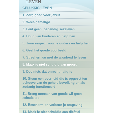
LEVEN
GELUKKIG LEVEN
1. Zorg goed voor jezelf
2. Wees gematigd
3. Leid geen losbandig seksleven
4. Houd van kinderen en help hen
5. Toon respect voor je ouders en help hen
6. Geef het goede voorbeeld
7. Streef ernaar met de waarheid te leven
8. Maak je niet schuldig aan moord
9. Doe niets dat onrechtmatig is
10. Steun een overheid die is opgezet ten
behoeve van de gehele bevolking en als
zodanig functioneert
11. Breng mensen van goede wil geen
schade toe
12. Bescherm en verbeter je omgeving
13. Maak je niet schuldig aan diefstal