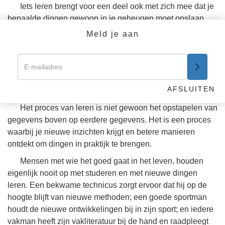
Iets leren brengt voor een deel ook met zich mee dat je
bepaalde dingen gewoon in je geheugen moet opslaan,
zoals de spelling van woorden, de tafels van
Meld je aan
vermenigvuldiging en wiskundige tabellen of formules, of
de volgorde waarin knoppen moeten worden ingedrukt.
Maar zelfs als je dingen gewoon uit je hoofd leert, moet je
toch weten waar de materie toe dient, en hoe en wanneer
AFSLUITEN
je het moet gebruiken.
Het proces van leren is niet gewoon het opstapelen van
gegevens boven op eerdere gegevens. Het is een proces
waarbij je nieuwe inzichten krijgt en betere manieren
ontdekt om dingen in praktijk te brengen.
Mensen met wie het goed gaat in het leven, houden
eigenlijk nooit op met studeren en met nieuwe dingen
leren. Een bekwame technicus zorgt ervoor dat hij op de
hoogte blijft van nieuwe methoden; een goede sportman
houdt de nieuwe ontwikkelingen bij in zijn sport; en iedere
vakman heeft zijn vakliteratuur bij de hand en raadpleegt