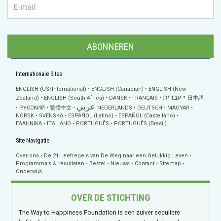
ABONNEREN
Internationale Sites
ENGLISH (US/International)
ENGLISH (Canadian)
ENGLISH (New
עברית
Zealand)
ENGLISH (South Africa)
DANSK
FRANÇAIS
日本語
عربي
РУССКИЙ
繁體中文
NEDERLANDS
DEUTSCH
MAGYAR
NORSK
SVENSKA
ESPAÑOL (Latino)
ESPAÑOL (Castellano)
ΕΛΛΗΝΙΚA
ITALIANO
PORTUGUÊS
PORTUGUÊS (Brasil)
Site Navigatie
Over ons
De 21 Leefregels van De Weg naar een Gelukkig Leven
Programma’s & resultaten
Bestel
Nieuws
Contact
Sitemap
Onderwijs
OVER DE STICHTING
The Way to Happiness Foundation is een zuiver seculiere